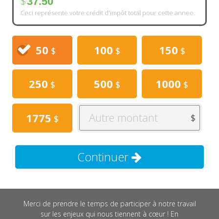
$
37.50
Ceci représente votre crédit d'impôt total pour cette annee.
50
100
150
$
$
$
250
500
1000
$
$
$
Autre montant
1775
$
$
Continuer
Merci de prendre le temps de participer à notre travail
sur les enjeux qui nous tiennent à cœur ! En